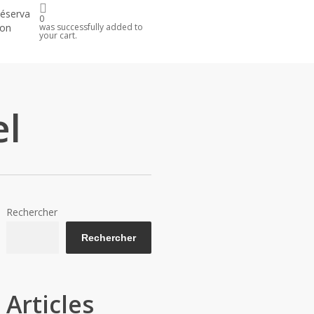
é
s
e
r
v
a
0
o
n
was successfully added to
your cart.
l
Rechercher
Rechercher
Articles