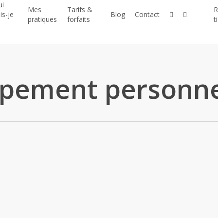
ui
Mes
Tarifs &
R
linkedin
instagram
is-je
Blog
Contact
pratiques
forfaits
t
i
pement personne