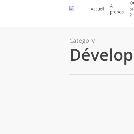
Q
Skip
A
Accueil
su
to
propos
?
main
content
Category
Dévelop
La
gestion
Développement personnel